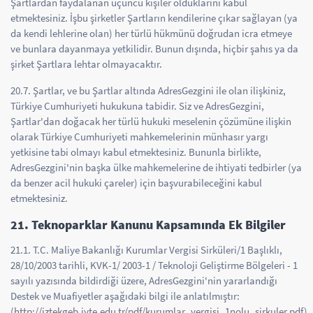
Şartlardan faydalanan üçüncü kişiler olduklarını kabul
etmektesiniz. İşbu şirketler Şartların kendilerine çıkar sağlayan (ya
da kendi lehlerine olan) her türlü hükmünü doğrudan icra etmeye
ve bunlara dayanmaya yetkilidir. Bunun dışında, hiçbir şahıs ya da
şirket Şartlara lehtar olmayacaktır.
20.7. Şartlar, ve bu Şartlar altında AdresGezgini ile olan ilişkiniz,
Türkiye Cumhuriyeti hukukuna tabidir. Siz ve AdresGezgini,
Şartlar'dan doğacak her türlü hukuki meselenin çözümüne ilişkin
olarak Türkiye Cumhuriyeti mahkemelerinin münhasır yargı
yetkisine tabi olmayı kabul etmektesiniz. Bununla birlikte,
AdresGezgini'nin başka ülke mahkemelerine de ihtiyati tedbirler (ya
da benzer acil hukuki çareler) için başvurabileceğini kabul
etmektesiniz.
21. Teknoparklar Kanunu Kapsamında Ek Bilgiler
21.1. T.C. Maliye Bakanlığı Kurumlar Vergisi Sirküleri/1 Başlıklı,
28/10/2003 tarihli, KVK-1/ 2003-1 / Teknoloji Geliştirme Bölgeleri - 1
sayılı yazısında bildirdiği üzere, AdresGezgini'nin yararlandığı
Destek ve Muafiyetler aşağıdaki bilgi ile anlatılmıştır:
(http://iztekgeb.iyte.edu.tr/pdf/kurumlar_vergisi_1nolu_sirkuler.pdf)