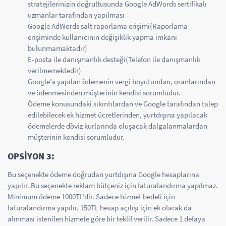
stratejilerinizin doğrultusunda Google AdWords sertifikalı
uzmanlar tarafından yapılması
Google AdWords salt raporlama erişimi(Raporlama
erişiminde kullanıcının değişiklik yapma imkanı
bulunmamaktadır)
E-posta ile danışmanlık desteği(Telefon ile danışmanlık
verilmemektedir)
Google’a yapılan ödemenin vergi boyutundan, oranlarından
ve ödenmesinden müşterinin kendisi sorumludur.
Ödeme konusundaki sıkıntılardan ve Google tarafından talep
edilebilecek ek hizmet ücretlerinden, yurtdışına yapılacak
ödemelerde döviz kurlarında oluşacak dalgalanmalardan
müşterinin kendisi sorumludur.
OPSİYON 3:
Bu seçenekte ödeme doğrudan yurtdışına Google hesaplarına
yapılır. Bu seçenekte reklam bütçeniz için faturalandırma yapılmaz.
Minimum ödeme 1000TL’dir. Sadece hizmet bedeli için
faturalandırma yapılır. 150TL hesap açılışı için ek olarak da
alınması istenilen hizmete göre bir teklif verilir. Sadece 1 defaya