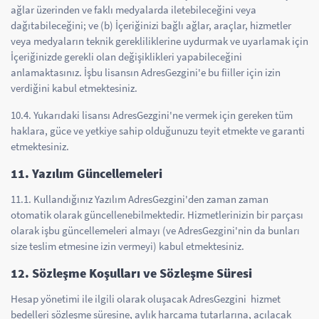
ağlar üzerinden ve faklı medyalarda iletebileceğini veya
dağıtabileceğini; ve (b) İçeriğinizi bağlı ağlar, araçlar, hizmetler
veya medyaların teknik gerekliliklerine uydurmak ve uyarlamak için
İçeriğinizde gerekli olan değişiklikleri yapabileceğini
anlamaktasınız. İşbu lisansın AdresGezgini'e bu fiiller için izin
verdiğini kabul etmektesiniz.
10.4. Yukarıdaki lisansı AdresGezgini'ne vermek için gereken tüm
haklara, güce ve yetkiye sahip olduğunuzu teyit etmekte ve garanti
etmektesiniz.
11. Yazılım Güncellemeleri
11.1. Kullandığınız Yazılım AdresGezgini'den zaman zaman
otomatik olarak güncellenebilmektedir. Hizmetlerinizin bir parçası
olarak işbu güncellemeleri almayı (ve AdresGezgini'nin da bunları
size teslim etmesine izin vermeyi) kabul etmektesiniz.
12. Sözleşme Koşulları ve Sözleşme Süresi
Hesap yönetimi ile ilgili olarak oluşacak AdresGezgini hizmet
bedelleri sözleşme süresine, aylık harcama tutarlarına, açılacak