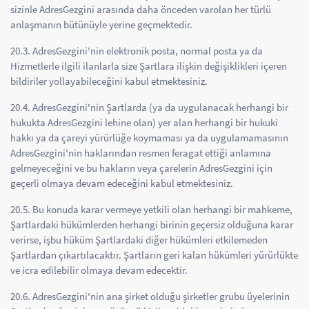
sizinle AdresGezgini arasında daha önceden varolan her türlü
anlaşmanın bütünüyle yerine geçmektedir.
20.3. AdresGezgini'nin elektronik posta, normal posta ya da
Hizmetlerle ilgili ilanlarla size Şartlara ilişkin değişiklikleri içeren
bildiriler yollayabileceğini kabul etmektesiniz.
20.4. AdresGezgini'nin Şartlarda (ya da uygulanacak herhangi bir
hukukta AdresGezgini lehine olan) yer alan herhangi bir hukuki
hakkı ya da çareyi yürürlüğe koymaması ya da uygulamamasının
AdresGezgini'nin haklarından resmen feragat ettiği anlamına
gelmeyeceğini ve bu hakların veya çarelerin AdresGezgini için
geçerli olmaya devam edeceğini kabul etmektesiniz.
20.5. Bu konuda karar vermeye yetkili olan herhangi bir mahkeme,
Şartlardaki hükümlerden herhangi birinin geçersiz olduğuna karar
verirse, işbu hüküm Şartlardaki diğer hükümleri etkilemeden
Şartlardan çıkartılacaktır. Şartların geri kalan hükümleri yürürlükte
ve icra edilebilir olmaya devam edecektir.
20.6. AdresGezgini'nin ana şirket olduğu şirketler grubu üyelerinin