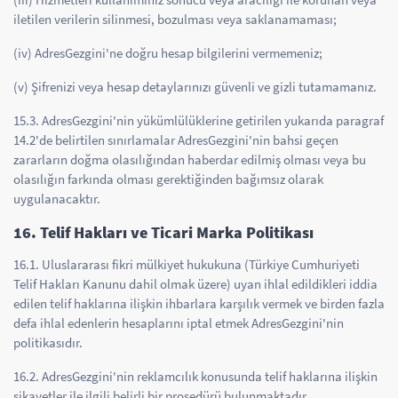
iletilen verilerin silinmesi, bozulması veya saklanamaması;
(iv) AdresGezgini'ne doğru hesap bilgilerini vermemeniz;
(v) Şifrenizi veya hesap detaylarınızı güvenli ve gizli tutamamanız.
15.3. AdresGezgini'nin yükümlülüklerine getirilen yukarıda paragraf
14.2'de belirtilen sınırlamalar AdresGezgini'nin bahsi geçen
zararların doğma olasılığından haberdar edilmiş olması veya bu
olasılığın farkında olması gerektiğinden bağımsız olarak
uygulanacaktır.
16. Telif Hakları ve Ticari Marka Politikası
16.1. Uluslararası fikri mülkiyet hukukuna (Türkiye Cumhuriyeti
Telif Hakları Kanunu dahil olmak üzere) uyan ihlal edildikleri iddia
edilen telif haklarına ilişkin ihbarlara karşılık vermek ve birden fazla
defa ihlal edenlerin hesaplarını iptal etmek AdresGezgini'nin
politikasıdır.
16.2. AdresGezgini'nin reklamcılık konusunda telif haklarına ilişkin
şikayetler ile ilgili belirli bir prosedürü bulunmaktadır.