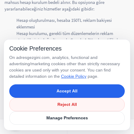
mahsus hesap kurulum bedeli alınır. Bu opsiyona göre
yararlanabileceğiniz hizmetler aşağıdaki gibidir:
Hesap oluşturulması, hesaba 150TL reklam bakiyesi
eklenmesi
Hesap kurulumu, gerekli tüm düzenlemelerin reklam
stratejileriniz doğrultusunda Google AdWords sertifikalı
uzmanlar tarafından yapılması
Cookie Preferences
Google AdWords yönetim erişimi (Bu opsiyonda firmaya
On adresgezgini.com, analytics, functional and
Google AdWords yönetim erişimi verilir, danışmanlık
advertising/marketing cookies other than strictly necessary
verilmez, firma tüm reklam yönetimini kendisi yapar,
cookies are used only with your consent. You can find
reklamların yönetiminden, takibinden, oluşabilecek tüm
detailed information on the
Cookie Policy
page.
aksaklıklardan kendisi sorumludur)
Hesap açılışı tamamlandıktan sonra telefon ve e-posta ile
Accept All
destek verilmez
Google’a yapılan ödemenin vergi boyutundan, oranlarından
Reject All
ve ödenmesinden müşterinin kendisi sorumludur.
Ödeme konusundaki sıkıntılardan ve Google tarafından talep
Manage Preferences
edilebilecek ek hizmet ücretlerinden, yurtdışına yapılacak
ödemelerde döviz kurlarında oluşacak dalgalanmalardan
APPLY NOW
LIVE SUPPORT
müşterinin kendisi sorumludur.