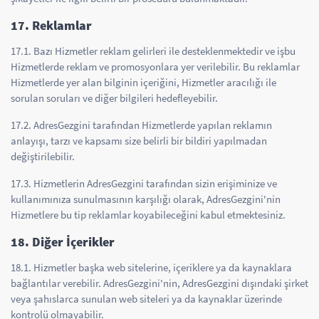
17. Reklamlar
17.1. Bazı Hizmetler reklam gelirleri ile desteklenmektedir ve işbu
Hizmetlerde reklam ve promosyonlara yer verilebilir. Bu reklamlar
Hizmetlerde yer alan bilginin içeriğini, Hizmetler aracılığı ile
sorulan soruları ve diğer bilgileri hedefleyebilir.
17.2. AdresGezgini tarafından Hizmetlerde yapılan reklamın
anlayışı, tarzı ve kapsamı size belirli bir bildiri yapılmadan
değiştirilebilir.
17.3. Hizmetlerin AdresGezgini tarafından sizin erişiminize ve
kullanımınıza sunulmasının karşılığı olarak, AdresGezgini'nin
Hizmetlere bu tip reklamlar koyabileceğini kabul etmektesiniz.
18. Diğer İçerikler
18.1. Hizmetler başka web sitelerine, içeriklere ya da kaynaklara
bağlantılar verebilir. AdresGezgini'nin, AdresGezgini dışındaki şirket
veya şahıslarca sunulan web siteleri ya da kaynaklar üzerinde
kontrolü olmayabilir.