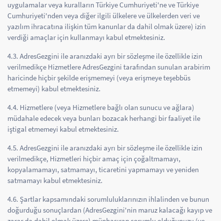
uygulamalar veya kuralların Türkiye Cumhuriyeti'ne ve Türkiye
Cumhuriyeti'nden veya diğer ilgili ülkelere ve ülkelerden veri ve
yazılım ihracatına ilişkin tüm kanunlar da dahil olmak üzere) izin
verdiği amaçlar için kullanmayı kabul etmektesiniz.
4.3. AdresGezgini ile aranızdaki ayrı bir sözleşme ile özellikle izin
verilmedikçe Hizmetlere AdresGezgini tarafından sunulan arabirim
haricinde hiçbir şekilde erişmemeyi (veya erişmeye teşebbüs
etmemeyi) kabul etmektesiniz.
4.4. Hizmetlere (veya Hizmetlere bağlı olan sunucu ve ağlara)
müdahale edecek veya bunları bozacak herhangi bir faaliyet ile
iştigal etmemeyi kabul etmektesiniz.
4.5. AdresGezgini ile aranızdaki ayrı bir sözleşme ile özellikle izin
verilmedikçe, Hizmetleri hiçbir amaç için çoğaltmamayı,
kopyalamamayı, satmamayı, ticaretini yapmamayı ve yeniden
satmamayı kabul etmektesiniz.
4.6. Şartlar kapsamındaki sorumluluklarınızın ihlalinden ve bunun
doğurduğu sonuçlardan (AdresGezgini'nin maruz kalacağı kayıp ve
zarar da dahil olmak üzere) münhasıran sorumlu olduğunuzu (ve