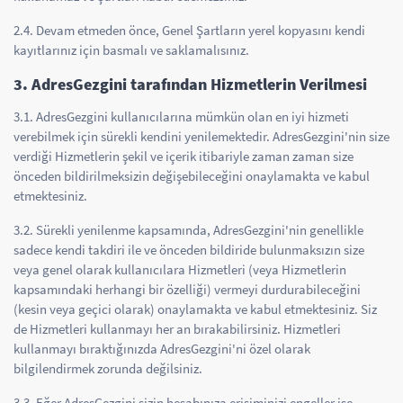
2.4. Devam etmeden önce, Genel Şartların yerel kopyasını kendi
kayıtlarınız için basmalı ve saklamalısınız.
3. AdresGezgini tarafından Hizmetlerin Verilmesi
3.1. AdresGezgini kullanıcılarına mümkün olan en iyi hizmeti
verebilmek için sürekli kendini yenilemektedir. AdresGezgini'nin size
verdiği Hizmetlerin şekil ve içerik itibariyle zaman zaman size
önceden bildirilmeksizin değişebileceğini onaylamakta ve kabul
etmektesiniz.
3.2. Sürekli yenilenme kapsamında, AdresGezgini'nin genellikle
sadece kendi takdiri ile ve önceden bildiride bulunmaksızın size
veya genel olarak kullanıcılara Hizmetleri (veya Hizmetlerin
kapsamındaki herhangi bir özelliği) vermeyi durdurabileceğini
(kesin veya geçici olarak) onaylamakta ve kabul etmektesiniz. Siz
de Hizmetleri kullanmayı her an bırakabilirsiniz. Hizmetleri
kullanmayı bıraktığınızda AdresGezgini'ni özel olarak
bilgilendirmek zorunda değilsiniz.
3.3. Eğer AdresGezgini sizin hesabınıza erişiminizi engeller ise,