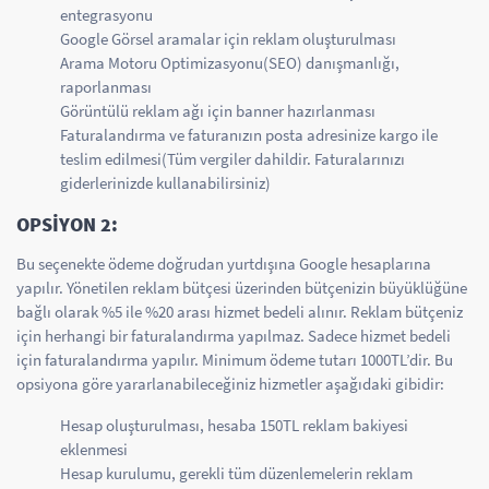
entegrasyonu
Google Görsel aramalar için reklam oluşturulması
Arama Motoru Optimizasyonu(SEO) danışmanlığı,
raporlanması
Görüntülü reklam ağı için banner hazırlanması
Faturalandırma ve faturanızın posta adresinize kargo ile
teslim edilmesi(Tüm vergiler dahildir. Faturalarınızı
giderlerinizde kullanabilirsiniz)
OPSİYON 2:
Bu seçenekte ödeme doğrudan yurtdışına Google hesaplarına
yapılır. Yönetilen reklam bütçesi üzerinden bütçenizin büyüklüğüne
bağlı olarak %5 ile %20 arası hizmet bedeli alınır. Reklam bütçeniz
için herhangi bir faturalandırma yapılmaz. Sadece hizmet bedeli
için faturalandırma yapılır. Minimum ödeme tutarı 1000TL’dir. Bu
opsiyona göre yararlanabileceğiniz hizmetler aşağıdaki gibidir:
Hesap oluşturulması, hesaba 150TL reklam bakiyesi
eklenmesi
Hesap kurulumu, gerekli tüm düzenlemelerin reklam