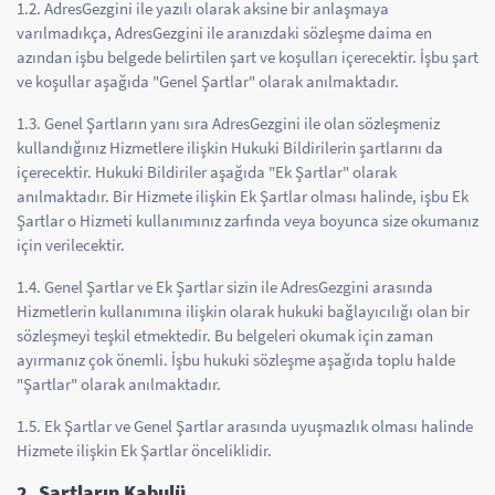
1.2. AdresGezgini ile yazılı olarak aksine bir anlaşmaya
varılmadıkça, AdresGezgini ile aranızdaki sözleşme daima en
azından işbu belgede belirtilen şart ve koşulları içerecektir. İşbu şart
ve koşullar aşağıda "Genel Şartlar" olarak anılmaktadır.
1.3. Genel Şartların yanı sıra AdresGezgini ile olan sözleşmeniz
kullandığınız Hizmetlere ilişkin Hukuki Bildirilerin şartlarını da
içerecektir. Hukuki Bildiriler aşağıda "Ek Şartlar" olarak
anılmaktadır. Bir Hizmete ilişkin Ek Şartlar olması halinde, işbu Ek
Şartlar o Hizmeti kullanımınız zarfında veya boyunca size okumanız
için verilecektir.
1.4. Genel Şartlar ve Ek Şartlar sizin ile AdresGezgini arasında
Hizmetlerin kullanımına ilişkin olarak hukuki bağlayıcılığı olan bir
sözleşmeyi teşkil etmektedir. Bu belgeleri okumak için zaman
ayırmanız çok önemli. İşbu hukuki sözleşme aşağıda toplu halde
"Şartlar" olarak anılmaktadır.
1.5. Ek Şartlar ve Genel Şartlar arasında uyuşmazlık olması halinde
Hizmete ilişkin Ek Şartlar önceliklidir.
2. Şartların Kabulü