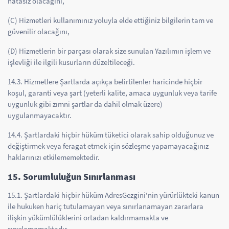
hatasız olacağını,
(C) Hizmetleri kullanımınız yoluyla elde ettiğiniz bilgilerin tam ve
güvenilir olacağını,
(D) Hizmetlerin bir parçası olarak size sunulan Yazılımın işlem ve
işlevliği ile ilgili kusurların düzeltileceği.
14.3. Hizmetlere Şartlarda açıkça belirtilenler haricinde hiçbir
koşul, garanti veya şart (yeterli kalite, amaca uygunluk veya tarife
uygunluk gibi zımni şartlar da dahil olmak üzere)
uygulanmayacaktır.
14.4. Şartlardaki hiçbir hüküm tüketici olarak sahip olduğunuz ve
değiştirmek veya feragat etmek için sözleşme yapamayacağınız
haklarınızı etkilememektedir.
15. Sorumluluğun Sınırlanması
15.1. Şartlardaki hiçbir hüküm AdresGezgini'nin yürürlükteki kanun
ile hukuken hariç tutulamayan veya sınırlanamayan zararlara
ilişkin yükümlülüklerini ortadan kaldırmamakta ve
sınırlamamaktadır.