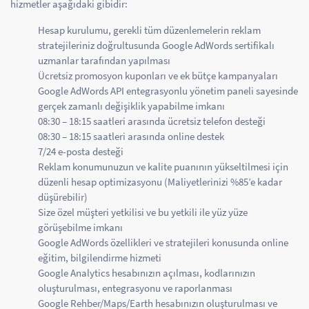
hizmetler aşağıdaki gibidir:
Hesap kurulumu, gerekli tüm düzenlemelerin reklam
stratejileriniz doğrultusunda Google AdWords sertifikalı
uzmanlar tarafından yapılması
Ücretsiz promosyon kuponları ve ek bütçe kampanyaları
Google AdWords API entegrasyonlu yönetim paneli sayesinde
gerçek zamanlı değişiklik yapabilme imkanı
08:30 – 18:15 saatleri arasında ücretsiz telefon desteği
08:30 – 18:15 saatleri arasında online destek
7/24 e-posta desteği
Reklam konumunuzun ve kalite puanının yükseltilmesi için
düzenli hesap optimizasyonu (Maliyetlerinizi %85’e kadar
düşürebilir)
Size özel müşteri yetkilisi ve bu yetkili ile yüz yüze
görüşebilme imkanı
Google AdWords özellikleri ve stratejileri konusunda online
eğitim, bilgilendirme hizmeti
Google Analytics hesabınızın açılması, kodlarınızın
oluşturulması, entegrasyonu ve raporlanması
Google Rehber/Maps/Earth hesabınızın oluşturulması ve