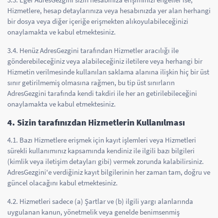
Hizmetlere, hesap detaylarınıza veya hesabınızda yer alan herhangi
bir dosya veya diğer içeriğe erişmekten alıkoyulabileceğinizi
onaylamakta ve kabul etmektesiniz.
3.4. Henüz AdresGezgini tarafından Hizmetler aracılığı ile
gönderebileceğiniz veya alabileceğiniz iletilere veya herhangi bir
Hizmetin verilmesinde kullanılan saklama alanına ilişkin hiç bir üst
sınır getirilmemiş olmasına rağmen, bu tip üst sınırların
AdresGezgini tarafında kendi takdiri ile her an getirilebileceğini
onaylamakta ve kabul etmektesiniz.
4. Sizin tarafınızdan Hizmetlerin Kullanılması
4.1. Bazı Hizmetlere erişmek için kayıt işlemleri veya Hizmetleri
sürekli kullanımınız kapsamında kendiniz ile ilgili bazı bilgileri
(kimlik veya iletişim detayları gibi) vermek zorunda kalabilirsiniz.
AdresGezgini'e verdiğiniz kayıt bilgilerinin her zaman tam, doğru ve
güncel olacağını kabul etmektesiniz.
4.2. Hizmetleri sadece (a) Şartlar ve (b) ilgili yargı alanlarında
uygulanan kanun, yönetmelik veya genelde benimsenmiş