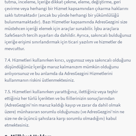
tutma, inceleme, İçeriğe dikkat çekme, eleme, değiştirme, geri
çevirme veya herhangi bir Hizmet kapsamından çıkarma haklarını
saklı tutmaktadır (ancak bu yönde herhangi bir yükümlülüğü
bulunmamaktadır). Bazı Hizmetler kapsamında AdresGezgini size
müstehcen içeriği elemek için araçlar sunabilir. İşbu araçlara
SafeSearch tercih ayarları da dahildir. Ayrıca, sakıncalı bulduğunuz
içeriğe erişimi sınırlandırmak için ticari yazılım ve hizmetler de
mevcuttur.
7.4. Hizmetleri kullanırken kırıcı, uygunsuz veya sakıncalı olduğunu
düşündüğünüz İçeriğe maruz kalmanızım mümkün olduğunu
anlıyorsunuz ve bu anlamda da AdresGezgini Hizmetlerini
kullanmanın riskini üstlenmektesiniz.
7.5. Hizmetleri kullanırken yarattığınız, ilettiğiniz veya teşhir
ettiğiniz her türlü İçerikten ve bu fiillerinizin sonuçlarından
(AdresGezgini'nin maruz kaldığı kayıp ve zarar da dahil olmak
üzere) münhasıran sorumlu olduğunuzu (ve AdresGezgini'nin ne
size ne de üçüncü şahıslara karşı sorumlu olmadığını) kabul
etmektesiniz.