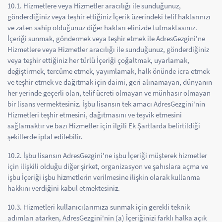
10.1. Hizmetlere veya Hizmetler aracılığı ile sunduğunuz,
gönderdiğiniz veya teşhir ettiğiniz İçerik üzerindeki telif haklarınızı
ve zaten sahip olduğunuz diğer hakları elinizde tutmaktasınız.
İçeriği sunmak, göndermek veya teşhir etmek ile AdresGezgini'ne
Hizmetlere veya Hizmetler aracılığı ile sunduğunuz, gönderdiğiniz
veya teşhir ettiğiniz her türlü İçeriği çoğaltmak, uyarlamak,
değiştirmek, tercüme etmek, yayımlamak, halk önünde icra etmek
ve teşhir etmek ve dağıtmak için daimi, geri alınamayan, dünyanın
her yerinde geçerli olan, telif ücreti olmayan ve münhasır olmayan
bir lisans vermektesiniz. İşbu lisansın tek amacı AdresGezgini'nin
Hizmetleri teşhir etmesini, dağıtmasını ve teşvik etmesini
sağlamaktır ve bazı Hizmetler için ilgili Ek Şartlarda belirtildiği
şekillerde iptal edilebilir.
10.2. İşbu lisansın AdresGezgini'ne işbu İçeriği müşterek hizmetler
için ilişkili olduğu diğer şirket, organizasyon ve şahıslara açma ve
işbu İçeriği işbu hizmetlerin verilmesine ilişkin olarak kullanma
hakkını verdiğini kabul etmektesiniz.
10.3. Hizmetleri kullanıcılarımıza sunmak için gerekli teknik
adımları atarken, AdresGezgini'nin (a) İçeriğinizi farklı halka açık