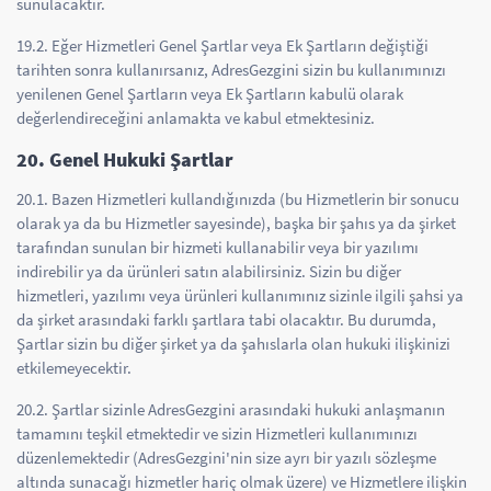
sunulacaktır.
19.2. Eğer Hizmetleri Genel Şartlar veya Ek Şartların değiştiği
tarihten sonra kullanırsanız, AdresGezgini sizin bu kullanımınızı
yenilenen Genel Şartların veya Ek Şartların kabulü olarak
değerlendireceğini anlamakta ve kabul etmektesiniz.
20. Genel Hukuki Şartlar
20.1. Bazen Hizmetleri kullandığınızda (bu Hizmetlerin bir sonucu
olarak ya da bu Hizmetler sayesinde), başka bir şahıs ya da şirket
tarafından sunulan bir hizmeti kullanabilir veya bir yazılımı
indirebilir ya da ürünleri satın alabilirsiniz. Sizin bu diğer
hizmetleri, yazılımı veya ürünleri kullanımınız sizinle ilgili şahsi ya
da şirket arasındaki farklı şartlara tabi olacaktır. Bu durumda,
Şartlar sizin bu diğer şirket ya da şahıslarla olan hukuki ilişkinizi
etkilemeyecektir.
20.2. Şartlar sizinle AdresGezgini arasındaki hukuki anlaşmanın
tamamını teşkil etmektedir ve sizin Hizmetleri kullanımınızı
düzenlemektedir (AdresGezgini'nin size ayrı bir yazılı sözleşme
altında sunacağı hizmetler hariç olmak üzere) ve Hizmetlere ilişkin