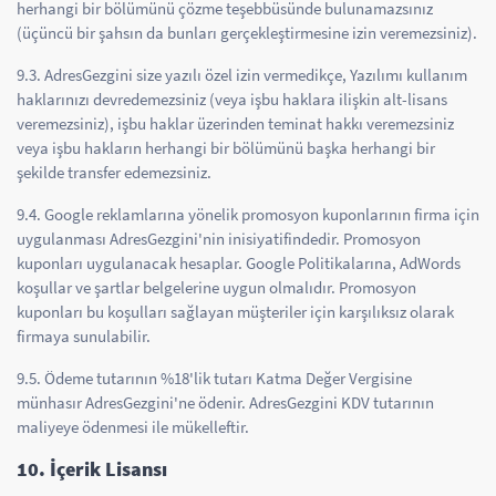
herhangi bir bölümünü çözme teşebbüsünde bulunamazsınız
(üçüncü bir şahsın da bunları gerçekleştirmesine izin veremezsiniz).
9.3. AdresGezgini size yazılı özel izin vermedikçe, Yazılımı kullanım
haklarınızı devredemezsiniz (veya işbu haklara ilişkin alt-lisans
veremezsiniz), işbu haklar üzerinden teminat hakkı veremezsiniz
veya işbu hakların herhangi bir bölümünü başka herhangi bir
şekilde transfer edemezsiniz.
9.4. Google reklamlarına yönelik promosyon kuponlarının firma için
uygulanması AdresGezgini'nin inisiyatifindedir. Promosyon
kuponları uygulanacak hesaplar. Google Politikalarına, AdWords
koşullar ve şartlar belgelerine uygun olmalıdır. Promosyon
kuponları bu koşulları sağlayan müşteriler için karşılıksız olarak
firmaya sunulabilir.
9.5. Ödeme tutarının %18'lik tutarı Katma Değer Vergisine
münhasır AdresGezgini'ne ödenir. AdresGezgini KDV tutarının
maliyeye ödenmesi ile mükelleftir.
10. İçerik Lisansı