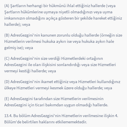
(A) Şartların herhangi bir hükmünü ihlal ettiğiniz hallerde (veya
Şartların hükümlerine uymaya niyetli olmadığınızı veya uyma
imkanınızın olmadığını açıkça gösteren bir şekilde hareket ettiğiniz
hallerde); veya
(B) AdresGezgini'nin kanunen zorunlu olduğu hallerde (örneğin size
Hizmetlerin verilmesi hukuka aykırı ise veya hukuka aykırı hale
gelmiş ise); veya
(C) AdresGezgini'nin size verdiği Hizmetlerdeki ortağının
AdresGezgini ile olan ilişkisini sonlandırdığı veya size Hizmetleri
vermeyi kestiği hallerde; veya
(D) AdresGezgini'nin ikamet ettiğiniz veya Hizmetleri kullandığınız
ülkeye Hizmetleri vermeyi kesmek üzere olduğu hallerde; veya
(E) AdresGezgini tarafından size Hizmetlerin verilmesinin
AdresGezgini için ticari bakımdan uygun olmadığı hallerde.
13.4. Bu bölüm AdresGezgini'nin Hizmetlerin verilmesine ilişkin 4.
Bölüm'de belirtilen haklarını etkilememektedir.