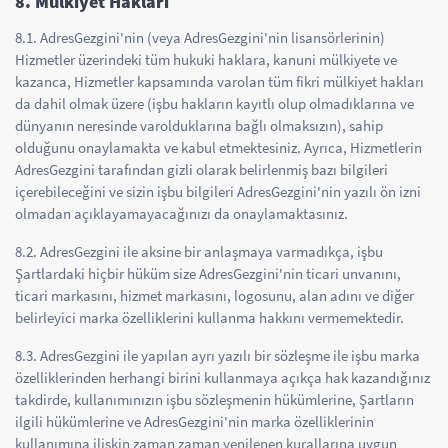
8. Mülkiyet Hakları
8.1. AdresGezgini'nin (veya AdresGezgini'nin lisansörlerinin)
Hizmetler üzerindeki tüm hukuki haklara, kanuni mülkiyete ve
kazanca, Hizmetler kapsamında varolan tüm fikri mülkiyet hakları
da dahil olmak üzere (işbu hakların kayıtlı olup olmadıklarına ve
dünyanın neresinde varolduklarına bağlı olmaksızın), sahip
olduğunu onaylamakta ve kabul etmektesiniz. Ayrıca, Hizmetlerin
AdresGezgini tarafından gizli olarak belirlenmiş bazı bilgileri
içerebileceğini ve sizin işbu bilgileri AdresGezgini'nin yazılı ön izni
olmadan açıklayamayacağınızı da onaylamaktasınız.
8.2. AdresGezgini ile aksine bir anlaşmaya varmadıkça, işbu
Şartlardaki hiçbir hüküm size AdresGezgini'nin ticari unvanını,
ticari markasını, hizmet markasını, logosunu, alan adını ve diğer
belirleyici marka özelliklerini kullanma hakkını vermemektedir.
8.3. AdresGezgini ile yapılan ayrı yazılı bir sözleşme ile işbu marka
özelliklerinden herhangi birini kullanmaya açıkça hak kazandığınız
takdirde, kullanımınızın işbu sözleşmenin hükümlerine, Şartların
ilgili hükümlerine ve AdresGezgini'nin marka özelliklerinin
kullanımına ilişkin zaman zaman yenilenen kurallarına uygun