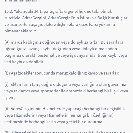
15.2. Yukarıdaki 14.1. paragraftaki genel hükme tabi olmak
suretiyle, AdresGezgini, AdresGezgini'nin İştirak ve Bağlı Kuruluşları
ve lisansörleri aşağıdakilere ilişkin olarak size karşı yükümlü
olmayacaklardır:
(A) maruz kaldığınız doğrudan veya dolaylı zararlar. Bu zararlara
uğradığınız kazanç kaybı (doğrudan veya dolaylı olmasından
bağımsız olarak), peştemaliye veya iş dünyasında itibar kaybı veya
veri kaybı da dahildir.
(B) Aşağıdakiler sonucunda maruz kaldığınız kayıp ve zararlar:
(i) reklamların tam, doğru olduğuna veya varlığına olan güveniniz
veya reklamcı veya sponsorlar ile aranızdaki herhangi bir ilişki veya
işlem;
(ii) AdresGezgini'nin Hizmetlerde yapacağı herhangi bir değişiklik
veya Hizmetlerin (veya Hizmetlerin herhangi bir özelliğinin)
verilmesinde herhangi kesin veya geçici bir durdurma;
(iii) Hizmetleri kullanımınız sonucu veya aracılığı ile korunan veya