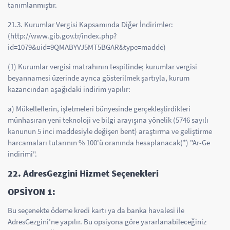
tanımlanmıştır.
21.3. Kurumlar Vergisi Kapsamında Diğer İndirimler:
(http://www.gib.gov.tr/index.php?
id=1079&uid=9QMABYVJ5MT5BGAR&type=madde)
(1) Kurumlar vergisi matrahının tespitinde; kurumlar vergisi
beyannamesi üzerinde ayrıca gösterilmek şartıyla, kurum
kazancından aşağıdaki indirim yapılır:
a) Mükelleflerin, işletmeleri bünyesinde gerçekleştirdikleri
münhasıran yeni teknoloji ve bilgi arayışına yönelik (5746 sayılı
kanunun 5 inci maddesiyle değişen bent) araştırma ve geliştirme
harcamaları tutarının % 100'ü oranında hesaplanacak(*) "Ar-Ge
indirimi".
22. AdresGezgini Hizmet Seçenekleri
OPSİYON 1:
Bu seçenekte ödeme kredi kartı ya da banka havalesi ile
AdresGezgini’ne yapılır. Bu opsiyona göre yararlanabileceğiniz