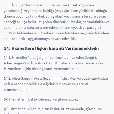
13.5. İşbu Şartlar sona erdiğinde sizin ve AdresGezgini'nin
yararlandığı veya maruz kaldığı (veya Şartların yürürlükte olduğu
dönem boyunca tahakkuk etmiş olan) veya sınırsız bir süre devam
edeceği açıkça belirtilmiş olan tüm hukuki haklar, sorumluluklar ve
yükümlülükler işbu sona ermeden etkilenmeyecek ve paragraf
19.7'nin hükümleri işbu haklara, sorumluluklara ve yükümlülüklere
sınırsız bir süre uygulanmaya devam edecektir.
14. Hizmetlere İlişkin Garanti Verilmemektedir
14.1. Hizmetler "olduğu gibi" verilmektedir ve AdresGezgini,
AdresGezgini'nin İştirak ve Bağlı Kuruluşları ve lisansörleri işbu
Hizmetlere ilişkin hiçbir garanti vermemektedir.
14.2. AdresGezgini, AdresGezgini'nin İştirakleri ve Bağlı Kuruluşları
ve lisansörleri özellikle aşağıdakileri beyan ve garanti
etmemektedir:
(A) Hizmetlerin beklentilerinizi karşılayacağını,
(B) Hizmetleri kullanımınızın kesintisiz, zamanında, güvenli ve