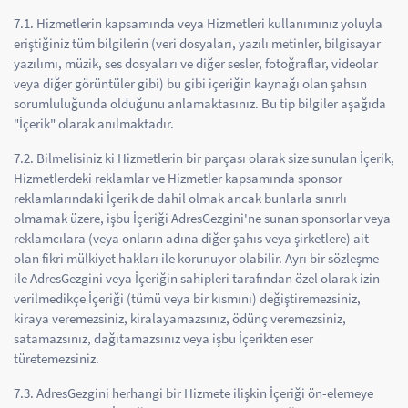
7.1. Hizmetlerin kapsamında veya Hizmetleri kullanımınız yoluyla
eriştiğiniz tüm bilgilerin (veri dosyaları, yazılı metinler, bilgisayar
yazılımı, müzik, ses dosyaları ve diğer sesler, fotoğraflar, videolar
veya diğer görüntüler gibi) bu gibi içeriğin kaynağı olan şahsın
sorumluluğunda olduğunu anlamaktasınız. Bu tip bilgiler aşağıda
"İçerik" olarak anılmaktadır.
7.2. Bilmelisiniz ki Hizmetlerin bir parçası olarak size sunulan İçerik,
Hizmetlerdeki reklamlar ve Hizmetler kapsamında sponsor
reklamlarındaki İçerik de dahil olmak ancak bunlarla sınırlı
olmamak üzere, işbu İçeriği AdresGezgini'ne sunan sponsorlar veya
reklamcılara (veya onların adına diğer şahıs veya şirketlere) ait
olan fikri mülkiyet hakları ile korunuyor olabilir. Ayrı bir sözleşme
ile AdresGezgini veya İçeriğin sahipleri tarafından özel olarak izin
verilmedikçe İçeriği (tümü veya bir kısmını) değiştiremezsiniz,
kiraya veremezsiniz, kiralayamazsınız, ödünç veremezsiniz,
satamazsınız, dağıtamazsınız veya işbu İçerikten eser
türetemezsiniz.
7.3. AdresGezgini herhangi bir Hizmete ilişkin İçeriği ön-elemeye