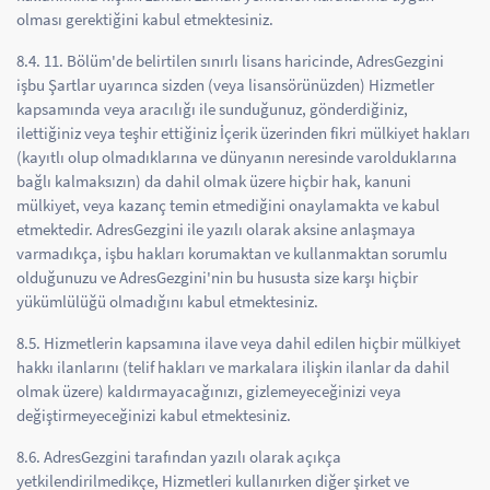
olması gerektiğini kabul etmektesiniz.
8.4. 11. Bölüm'de belirtilen sınırlı lisans haricinde, AdresGezgini
işbu Şartlar uyarınca sizden (veya lisansörünüzden) Hizmetler
kapsamında veya aracılığı ile sunduğunuz, gönderdiğiniz,
ilettiğiniz veya teşhir ettiğiniz İçerik üzerinden fikri mülkiyet hakları
(kayıtlı olup olmadıklarına ve dünyanın neresinde varolduklarına
bağlı kalmaksızın) da dahil olmak üzere hiçbir hak, kanuni
mülkiyet, veya kazanç temin etmediğini onaylamakta ve kabul
etmektedir. AdresGezgini ile yazılı olarak aksine anlaşmaya
varmadıkça, işbu hakları korumaktan ve kullanmaktan sorumlu
olduğunuzu ve AdresGezgini'nin bu hususta size karşı hiçbir
yükümlülüğü olmadığını kabul etmektesiniz.
8.5. Hizmetlerin kapsamına ilave veya dahil edilen hiçbir mülkiyet
hakkı ilanlarını (telif hakları ve markalara ilişkin ilanlar da dahil
olmak üzere) kaldırmayacağınızı, gizlemeyeceğinizi veya
değiştirmeyeceğinizi kabul etmektesiniz.
8.6. AdresGezgini tarafından yazılı olarak açıkça
yetkilendirilmedikçe, Hizmetleri kullanırken diğer şirket ve