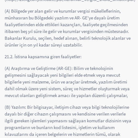
(A) Bölgede yer alan gelir ve kurumlar vergisi mükelleflerinin,
münhasıran bu Bölgedeki yazılım ve AR- GE'ye dayalı üretim
faaliyetlerinden elde ettikleri kazançları, faaliyete geçilmesinden
itibaren beş yıl süre ile gelir ve kurumlar vergisinden müstesnadır.
Bakanlar Kurulu, seçilen, hedef alınan, belirli teknolojik alanlar ve
ürünler için on yıl kadar süreyi uzatabilir.
21.2. İstisna kapsamına giren faaliyetler:
(A) Araştırma ve Geliştirme (AR-GE): Bilim ve teknolojinin
gelişmesini sağlayacak yeni bilgileri elde etmek veya mevcut
bilgilerle yeni malzeme, ürün ve araçlar üretmek, yazılım üretimi
dahil olmak üzere yeni sistem, süreç ve hizmetler oluşturmak veya
mevcut olanları geliştirmek amacı ile yapılan düzenli çalışmalar,
(B) Yazılım: Bir bilgisayar, iletişim cihazı veya bilgi teknolojilerine
dayalı bir diğer cihazın çalışmasını ve kendisine verilen verilerle
ilgili gereken işlemleri yapmasını sağlayan komutlar dizisinin veya
programların ve bunların kod listesini, işletim ve kullanım
kılavuzlarını da içeren belgelerin ve hizmetlerin tümü, olarak