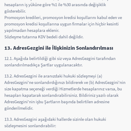
hesapların iş yüküne göre %1 ile %30 arasında değişiklik
gösterebilir.
Promosyon kredileri, promosyon kredisi koşullarını kabul eden ve
promosyon kredisi koşullarına uygun firmalar için hiçbir kesinti
yapılmadan hesaplara eklenir.
Sözleşme tutarına KDV bedeli dahil değildir.
13. AdresGezgini ile İlişkinizin Sonlandırılması
12.1. Aşağıda belirtildiği gibi siz veya AdresGezgini tarafından
sonlandırılmadıkça Şartlar uygulanacaktır.
13.2. AdresGezgini ile aranızdaki hukuki sözleşmeyi (a)
AdresGezgini'ne sonlandırdığınızı bildirerek ve (b) AdresGezgini'nin
size kapatma seçeneği verdiği Hizmetlerde hesaplarınız varsa, bu
hesapları kapatarak sonlandırabilirsiniz. Bildiriniz yazılı olarak
AdresGezgini'nin işbu Şartların başında belirtilen adresine
gönderilmelidir.
13.3. AdresGezgini aşağıdaki hallerde sizinle olan hukuki
sözleşmesini sonlandırabilir: