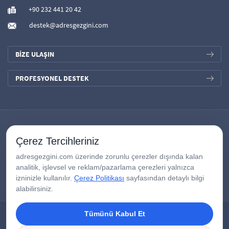
+90 232 441 20 42
destek@adresgezgini.com
BİZE ULAŞIN
PROFESYONEL DESTEK
Çerez Tercihleriniz
adresgezgini.com üzerinde zorunlu çerezler dışında kalan
analitik, işlevsel ve reklam/pazarlama çerezleri yalnızca
izninizle kullanılır.
Çerez Politikası
sayfasından detaylı bilgi
alabilirsiniz.
Tümünü Kabul Et
Copyright © 2026
AdresGezgini
| Tüm Hakları Saklıdır.