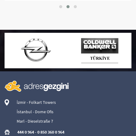
İzmir - Folkart Towers
İstanbul - Dome Ofis
Marl - Dieselstraße 7
444 0 964
-
0 850 360 0 964