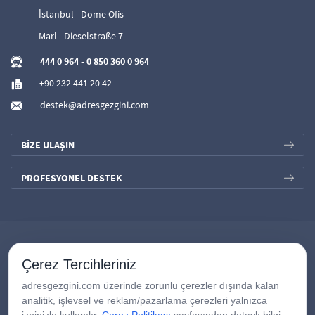
İstanbul - Dome Ofis
Marl - Dieselstraße 7
444 0 964
-
0 850 360 0 964
+90 232 441 20 42
destek@adresgezgini.com
BİZE ULAŞIN
PROFESYONEL DESTEK
Çerez Tercihleriniz
adresgezgini.com üzerinde zorunlu çerezler dışında kalan
analitik, işlevsel ve reklam/pazarlama çerezleri yalnızca