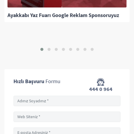
yuz
İzmir Ticaret Odası & HİSER Eğitimleri
Hızlı Başvuru
Formu
444 0 964