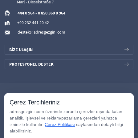
Marl - Dieselstraße 7
444 0 964
-
0 850 360 0 964
+90 232 441 20 42
destek@adresgezgini.com
BİZE ULAŞIN
PROFESYONEL DESTEK
Çerez Tercihleriniz
adresgezgini.com üzerinde zorunlu çerezler dışında kalan
analitik, işlevsel ve reklam/pazarlama çerezleri yalnızca
izninizle kullanılır.
Çerez Politikası
sayfasından detaylı bilgi
alabilirsiniz.