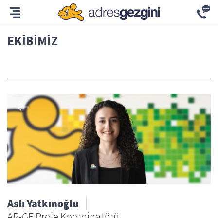
EKIBIMIZ
Tümü
Aslı Yatkınoğlu
AR-GE Proje Koordinatörü