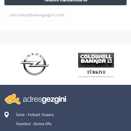
aslicankut@adresgezgini.com
İzmir - Folkart Towers
İstanbul - Dome Ofis