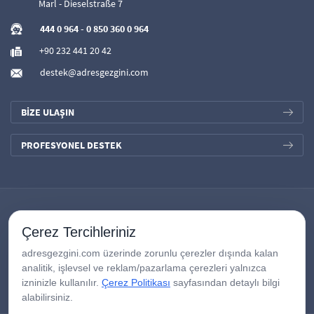
Marl - Dieselstraße 7
444 0 964
-
0 850 360 0 964
+90 232 441 20 42
destek@adresgezgini.com
BİZE ULAŞIN
PROFESYONEL DESTEK
Çerez Tercihleriniz
adresgezgini.com üzerinde zorunlu çerezler dışında kalan
analitik, işlevsel ve reklam/pazarlama çerezleri yalnızca
izninizle kullanılır.
Çerez Politikası
sayfasından detaylı bilgi
alabilirsiniz.