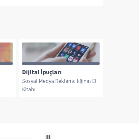
Dijital İpuçları
Google Ads
Sosyal Medya Reklamcılığının El
Kalite Puanı
Kitabı