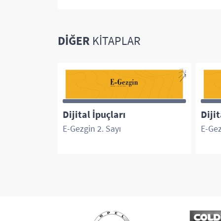
DIĞER
KITAPLAR
Dijital İpuçları
Dijit
ileri
E-Gezgin 2. Sayı
E-Gez