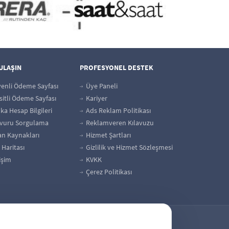
 ULAŞIN
PROFESYONEL DESTEK
enli Ödeme Sayfası
Üye Paneli
itli Ödeme Sayfası
Kariyer
a Hesap Bilgileri
Ads Reklam Politikası
vuru Sorgulama
Reklamveren Kılavuzu
an Kaynakları
Hizmet Şartları
 Haritası
Gizlilik ve Hizmet Sözleşmesi
işim
KVKK
Çerez Politikası