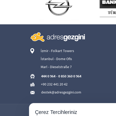
İzmir - Folkart Towers
İstanbul - Dome Ofis
Marl - Dieselstraße 7
444 0 964
-
0 850 360 0 964
+90 232 441 20 42
destek@adresgezgini.com
Çerez Tercihleriniz