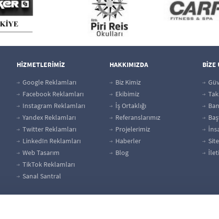
HİZMETLERİMİZ
HAKKIMIZDA
BİZE
Google Reklamları
Biz Kimiz
Güv
Facebook Reklamları
Ekibimiz
Taks
Instagram Reklamları
İş Ortaklığı
Bank
Yandex Reklamları
Referanslarımız
Baş
Twitter Reklamları
Projelerimiz
İns
LinkedIn Reklamları
Haberler
Site
Web Tasarım
Blog
İlet
TikTok Reklamları
Sanal Santral