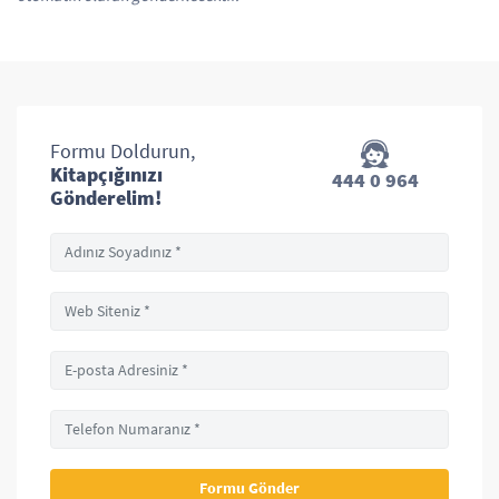
Formu Doldurun,
Kitapçığınızı
444 0 964
Gönderelim!