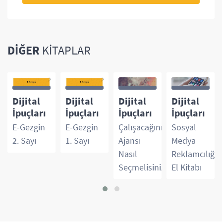
DIĞER
KITAPLAR
Dijital
Dijital
Dijital
Dijital
İpuçları
İpuçları
İpuçları
İpuçları
E-Gezgin
E-Gezgin
Çalışacağınız
Sosyal
2. Sayı
1. Sayı
Ajansı
Medya
Nasıl
Reklamcılığın
Seçmelisiniz?
El Kitabı