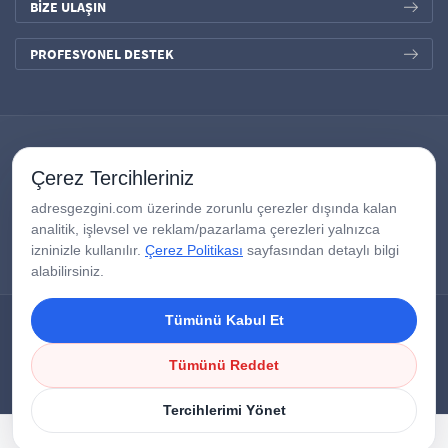
BİZE ULAŞIN
PROFESYONEL DESTEK
Çerez Tercihleriniz
adresgezgini.com üzerinde zorunlu çerezler dışında kalan
analitik, işlevsel ve reklam/pazarlama çerezleri yalnızca
izninizle kullanılır.
Çerez Politikası
sayfasından detaylı bilgi
alabilirsiniz.
Tümünü Kabul Et
Copyright © 2026
AdresGezgini
| Tüm Hakları Saklıdır.
Google Third-Party Policy
/
Disclosure Notice
/
Çerezleri Yönet
Tümünü Reddet
Tercihlerimi Yönet
HEMEN BAŞVUR
CANLI DESTEK